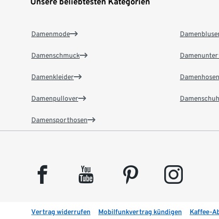
Unsere beliebtesten Kategorien
Damenmode
Damenbluse
Damenschmuck
Damenunter
Damenkleider
Damenhose
Damenpullover
Damenschuh
Damensporthosen
facebook
youtube
pinterest
instagram
Vertrag widerrufen
Mobilfunkvertrag kündigen
Kaffee-A