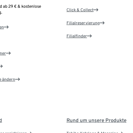
d ab 29 € & kostenlose
Click & Collect
.
Filialreservierung
en
Filialfinder
ner
e ändern
d
Rund um unsere Produkte