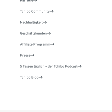
Karriere
Tchibo Community
Nachhaltigkeit
Geschäftskunden
Affiliate Programm
Presse
5 Tassen täglich – der Tchibo Podcast
Tchibo Blog