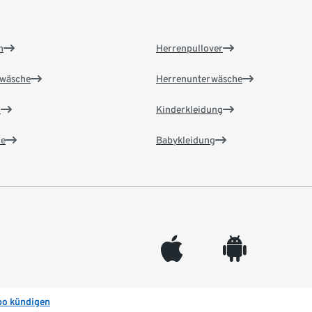
n
Herrenpullover
wäsche
Herrenunterwäsche
n
Kinderkleidung
e
Babykleidung
appleinc
android
bo kündigen