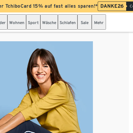
er TchiboCard 15% auf fast alles sparen!*
DANKE26
C
der
Wohnen
Sport
Wäsche
Schlafen
Sale
Mehr