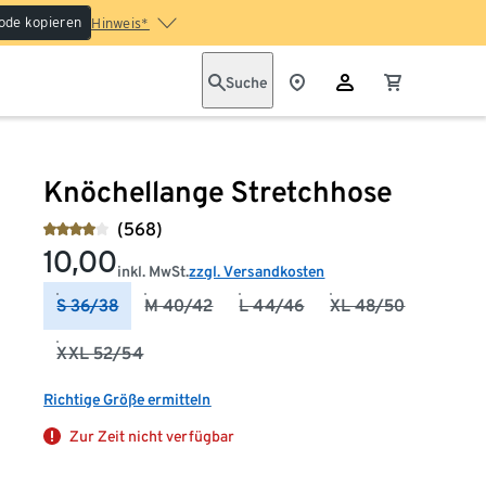
ode kopieren
Hinweis*
Suche
Knöchellange Stretchhose
(568)
10,00
inkl. MwSt.
zzgl. Versandkosten
S 36/38
M 40/42
L 44/46
XL 48/50
XXL 52/54
Richtige Größe ermitteln
Zur Zeit nicht verfügbar