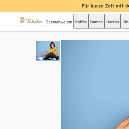
Für kurze Zeit mit d
Themenwelten
Kaffee
Damen
Herren
Kin