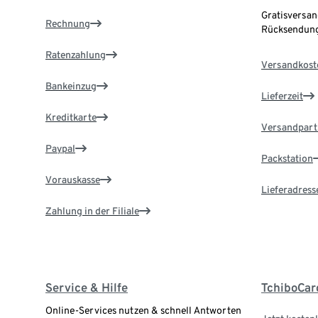
Gratisversan
Rechnung
Rücksendung
Ratenzahlung
Versandkost
Bankeinzug
Lieferzeit
Kreditkarte
Versandpart
Paypal
Packstation
Vorauskasse
Lieferadress
Zahlung in der Filiale
Service & Hilfe
TchiboCar
Online-Services nutzen & schnell Antworten