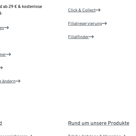
d ab 29 € & kostenlose
Click & Collect
.
Filialreservierung
en
Filialfinder
ner
e ändern
d
Rund um unsere Produkte