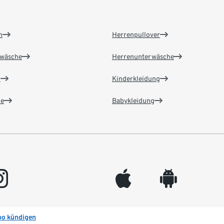
n
Herrenpullover
wäsche
Herrenunterwäsche
n
Kinderkleidung
e
Babykleidung
gram
appleinc
android
bo kündigen