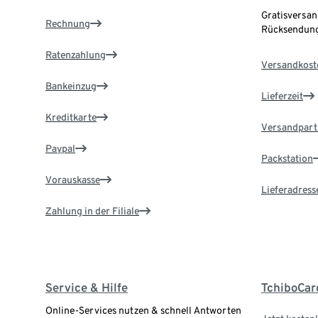
Gratisversan
Rechnung
Rücksendung
Ratenzahlung
Versandkost
Bankeinzug
Lieferzeit
Kreditkarte
Versandpart
Paypal
Packstation
Vorauskasse
Lieferadress
Zahlung in der Filiale
Service & Hilfe
TchiboCar
Online-Services nutzen & schnell Antworten