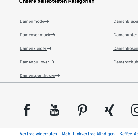
Unsere beliebtesten Kategorien
Damenmode
Damenbluse
Damenschmuck
Damenunter
Damenkleider
Damenhose
Damenpullover
Damenschuh
Damensporthosen
facebook
youtube
pinterest
xing
insta
Vertrag widerrufen
Mobilfunkvertrag kündigen
Kaffee-A