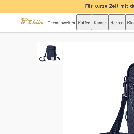
Für kurze Zeit mit d
Themenwelten
Kaffee
Damen
Herren
Kin