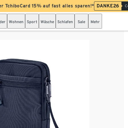
er TchiboCard 15% auf fast alles sparen!*
DANKE26
C
der
Wohnen
Sport
Wäsche
Schlafen
Sale
Mehr