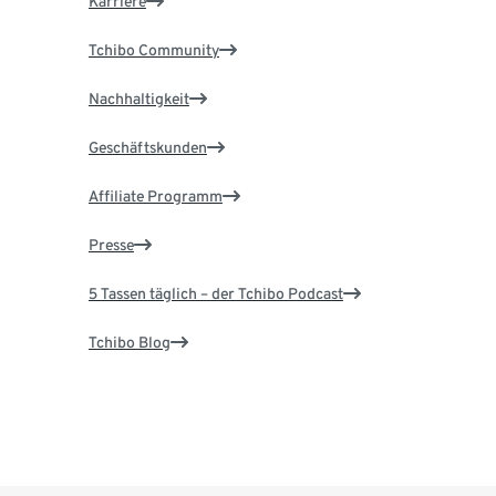
Karriere
Tchibo Community
Nachhaltigkeit
Geschäftskunden
Affiliate Programm
Presse
5 Tassen täglich – der Tchibo Podcast
Tchibo Blog