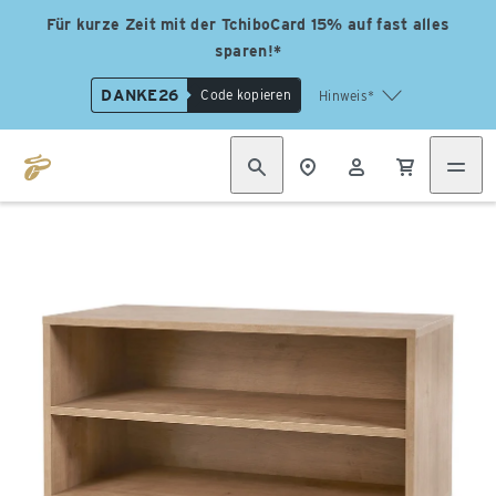
Für kurze Zeit mit der TchiboCard 15% auf fast alles
sparen!*
DANKE26
Code kopieren
Hinweis*