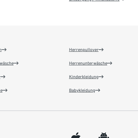
n
Herrenpullover
wäsche
Herrenunterwäsche
n
Kinderkleidung
e
Babykleidung