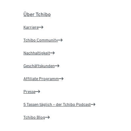
Über Tchibo
Karriere
Tchibo Community
Nachhaltigkeit
Geschäftskunden
Affiliate Programm
Presse
5 Tassen täglich – der Tchibo Podcast
Tchibo Blog