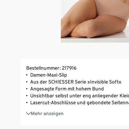
Bestellnummer: 217916
Damen-Maxi-Slip
Aus der SCHIESSER Serie »Invisible Soft«
Angesagte Form mit hohem Bund
Unsichtbar selbst unter eng anliegender Kle
Lasercut-Abschlüsse und gebondete Seitenn
Kein Verrutschen dank beflockter Säume
Mehr anzeigen
Extrasofte, elastische Microfaser-Qualität mi