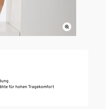
idung
ähte für hohen Tragekomfort
t Peach-Finish