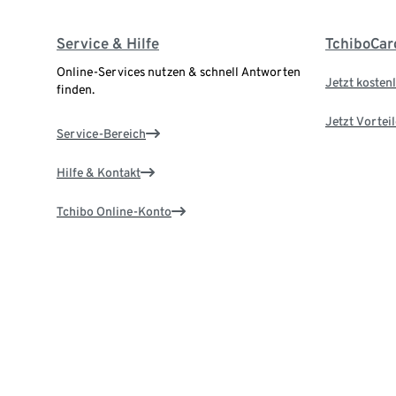
Service & Hilfe
TchiboCar
Online-Services nutzen & schnell Antworten
Jetzt kostenl
finden.
Jetzt Vortei
Service-Bereich
Hilfe & Kontakt
Tchibo Online-Konto