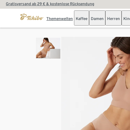
Gratisversand ab 29 € & kostenlose Rücksendung
Themenwelten
Kaffee
Damen
Herren
Kin