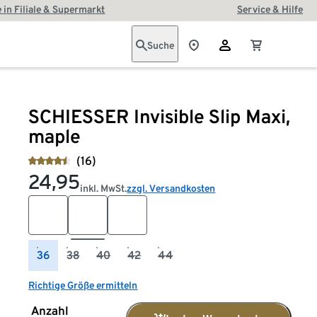
 in Filiale & Supermarkt
Service & Hilfe
Suche
SCHIESSER Invisible Slip Maxi,
maple
(16)
24,95
inkl. MwSt.
zzgl. Versandkosten
36
38
40
42
44
Richtige Größe ermitteln
Anzahl