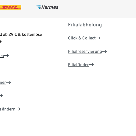
Filialabholung
d ab 29 € & kostenlose
Click & Collect
.
Filialreservierung
en
Filialfinder
ner
e ändern