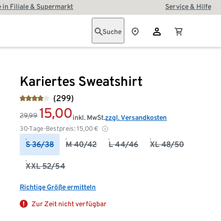
 in Filiale & Supermarkt
Service & Hilfe
Suche
Kariertes Sweatshirt
(299)
15,00
29,99
inkl. MwSt.
zzgl. Versandkosten
30-Tage-Bestpreis:
15,00
€
S 36/38
M 40/42
L 44/46
XL 48/50
XXL 52/54
Richtige Größe ermitteln
Zur Zeit nicht verfügbar