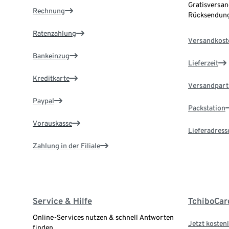
Gratisversan
Rechnung
Rücksendung
Ratenzahlung
Versandkost
Bankeinzug
Lieferzeit
Kreditkarte
Versandpart
Paypal
Packstation
Vorauskasse
Lieferadress
Zahlung in der Filiale
Service & Hilfe
TchiboCar
Online-Services nutzen & schnell Antworten
Jetzt kostenl
finden.