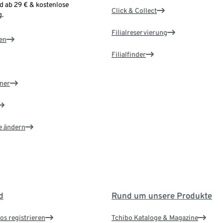
d ab 29 € & kostenlose
Click & Collect
.
Filialreservierung
en
Filialfinder
ner
e ändern
d
Rund um unsere Produkte
os registrieren
Tchibo Kataloge & Magazine