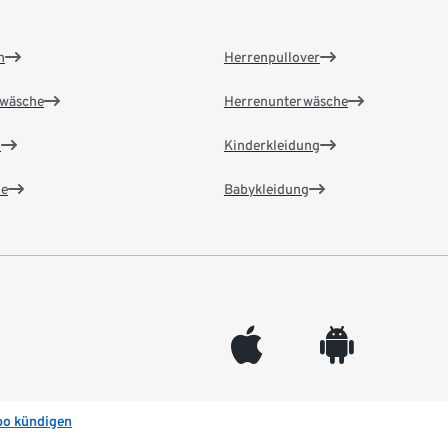
n
Herrenpullover
wäsche
Herrenunterwäsche
n
Kinderkleidung
e
Babykleidung
appleinc
android
bo kündigen