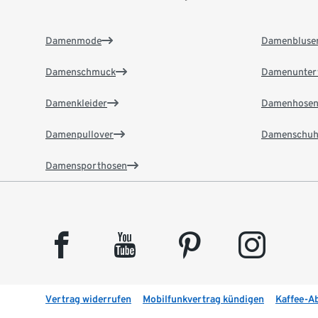
Damenmode
Damenbluse
Damenschmuck
Damenunter
Damenkleider
Damenhose
Damenpullover
Damenschuh
Damensporthosen
facebook
youtube
pinterest
instagram
Vertrag widerrufen
Mobilfunkvertrag kündigen
Kaffee-A