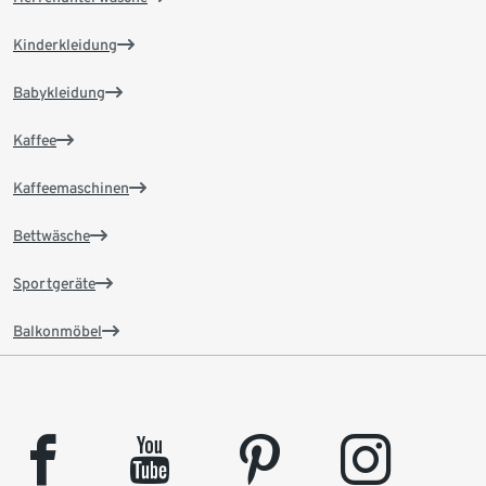
Kinderkleidung
Babykleidung
Kaffee
Kaffeemaschinen
Bettwäsche
Sportgeräte
Balkonmöbel
facebook
youtube
pinterest
instagram