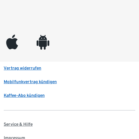
appleinc
android
Vertrag widerrufen
Mobilfunkvertrag kündigen
Kaffee-Abo kündigen
Service & Hilfe
Impressum