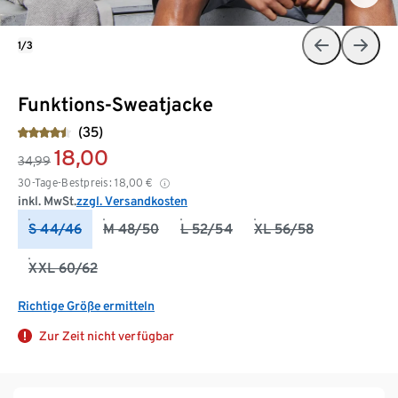
1/3
Funktions-Sweatjacke
(35)
18,00
34,99
30-Tage-Bestpreis:
18,00
€
inkl. MwSt.
zzgl. Versandkosten
S 44/46
M 48/50
L 52/54
XL 56/58
XXL 60/62
Richtige Größe ermitteln
Zur Zeit nicht verfügbar