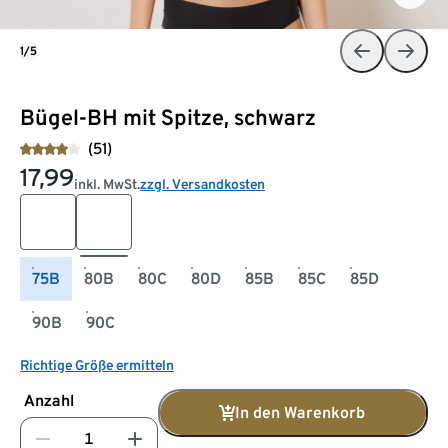
1/5
Bügel-BH mit Spitze, schwarz
(51)
17,99
inkl. MwSt.
zzgl. Versandkosten
75B
80B
80C
80D
85B
85C
85D
90B
90C
Richtige Größe ermitteln
Anzahl
In den Warenkorb