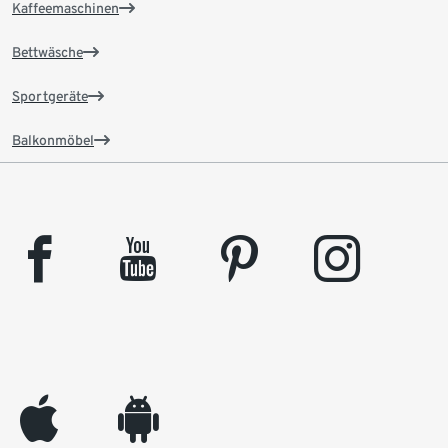
Kaffeemaschinen
Bettwäsche
Sportgeräte
Balkonmöbel
facebook
youtube
pinterest
instagram
appleinc
android