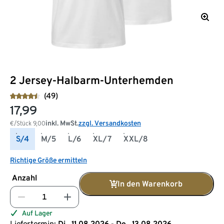
2 Jersey-Halbarm-Unterhemden
(49)
17,99
inkl. MwSt.
zzgl. Versandkosten
€/Stück
9,00
S/4
M/5
L/6
XL/7
XXL/8
Richtige Größe ermitteln
Anzahl
In den Warenkorb
Auf Lager
Liefertermin:
Di., 11.08.2026 - Do., 13.08.2026