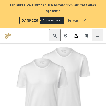
Für kurze Zeit mit der TchiboCard 15% auf fast alles
sparen!*
DANKE26
Code kopieren
Hinweis*