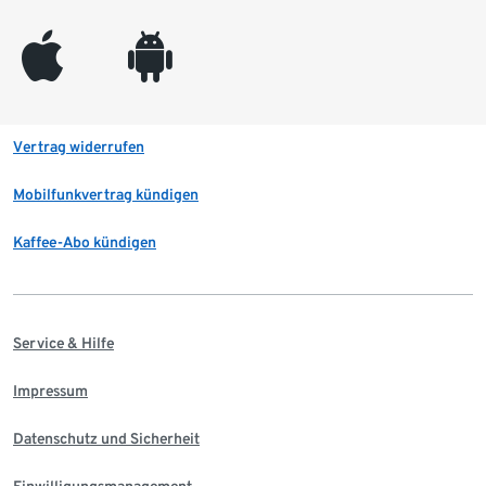
appleinc
android
Vertrag widerrufen
Mobilfunkvertrag kündigen
Kaffee-Abo kündigen
Service & Hilfe
Impressum
Datenschutz und Sicherheit