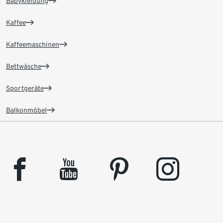
Babykleidung
Kaffee
Kaffeemaschinen
Bettwäsche
Sportgeräte
Balkonmöbel
facebook
youtube
pinterest
instagram