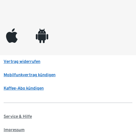
appleinc
android
Vertrag widerrufen
Mobilfunkvertrag kündigen
Kaffee-Abo kündigen
Service & Hilfe
Impressum