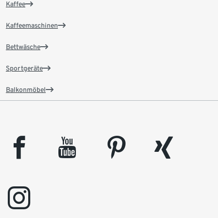
Kaffee
Kaffeemaschinen
Bettwäsche
Sportgeräte
Balkonmöbel
facebook
youtube
pinterest
xing
instagram