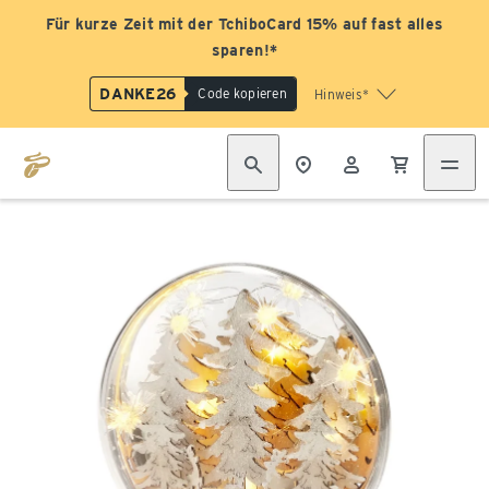
Für kurze Zeit mit der TchiboCard 15% auf fast alles
sparen!*
DANKE26
Code kopieren
Hinweis*