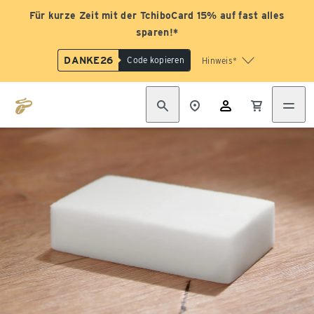
Für kurze Zeit mit der TchiboCard 15% auf fast alles
sparen!*
DANKE26
Code kopieren
Hinweis*