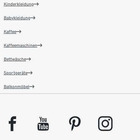
Kinderkleidung
Babykleidung
Kaffee
Kaffeemaschinen
Bettwäsche
Sportgeräte
Balkonmöbel
facebook
youtube
pinterest
instagram