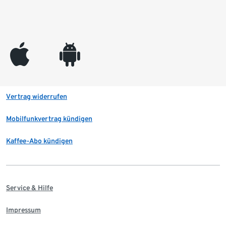
appleinc
android
Vertrag widerrufen
Mobilfunkvertrag kündigen
Kaffee-Abo kündigen
Service & Hilfe
Impressum