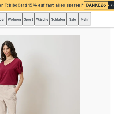
er TchiboCard 15% auf fast alles sparen!*
DANKE26
C
der
Wohnen
Sport
Wäsche
Schlafen
Sale
Mehr