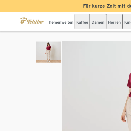
Für kurze Zeit mit d
Themenwelten
Kaffee
Damen
Herren
Kin