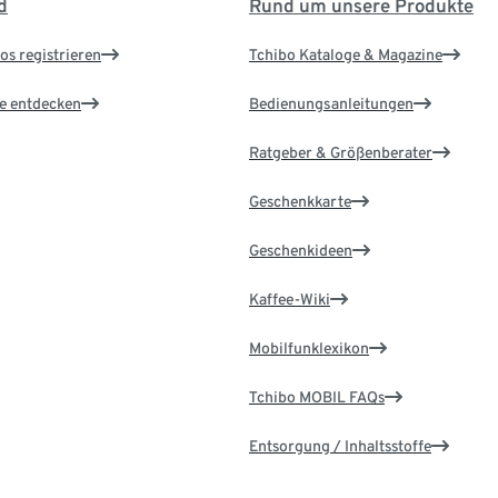
d
Rund um unsere Produkte
os registrieren
Tchibo Kataloge & Magazine
le entdecken
Bedienungsanleitungen
Ratgeber & Größenberater
Geschenkkarte
Geschenkideen
Kaffee-Wiki
Mobilfunklexikon
Tchibo MOBIL FAQs
Entsorgung / Inhaltsstoffe