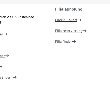
Filialabholung
d ab 29 € & kostenlose
Click & Collect
.
Filialreservierung
en
Filialfinder
ner
e ändern