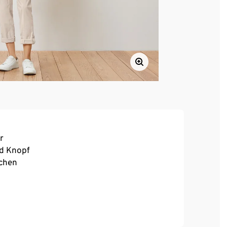
r
nd Knopf
schen
, hoher Tragekomfort