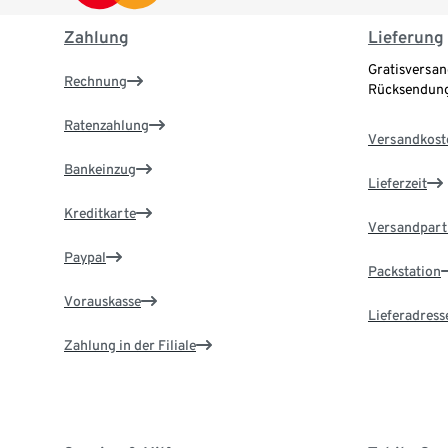
Zahlung
Lieferung
Gratisversan
Rechnung
Rücksendung
Ratenzahlung
Versandkost
Bankeinzug
Lieferzeit
Kreditkarte
Versandpart
Paypal
Packstation
Vorauskasse
Lieferadress
Zahlung in der Filiale