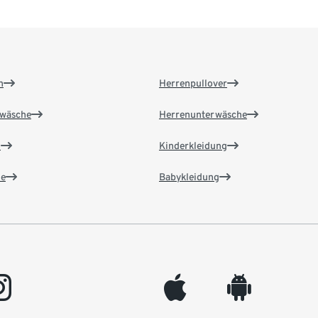
n
Herrenpullover
wäsche
Herrenunterwäsche
n
Kinderkleidung
e
Babykleidung
gram
appleinc
android