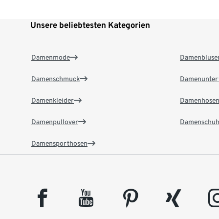
Unsere beliebtesten Kategorien
Damenmode
Damenbluse
Damenschmuck
Damenunter
Damenkleider
Damenhose
Damenpullover
Damenschuh
Damensporthosen
facebook
youtube
pinterest
xing
insta