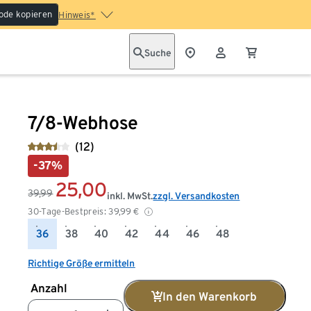
ode kopieren
Hinweis*
Suche
7/8-Webhose
(12)
-37%
25,00
39,99
inkl. MwSt.
zzgl. Versandkosten
30-Tage-Bestpreis:
39,99
€
36
38
40
42
44
46
48
Richtige Größe ermitteln
Anzahl
In den Warenkorb