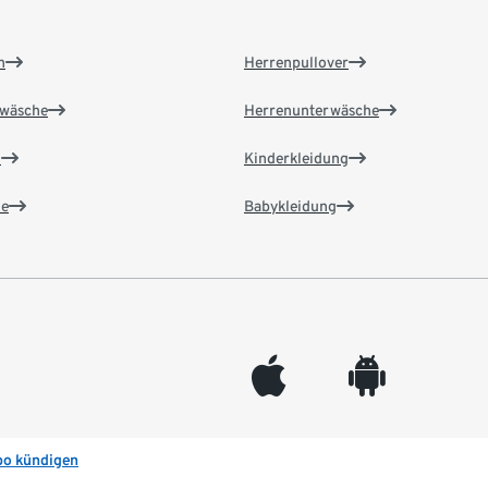
n
Herrenpullover
wäsche
Herrenunterwäsche
n
Kinderkleidung
e
Babykleidung
appleinc
android
bo kündigen