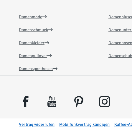
Damenmode
Damenbluse
Damenschmuck
Damenunter
Damenkleider
Damenhose
Damenpullover
Damenschuh
Damensporthosen
facebook
youtube
pinterest
instagram
Vertrag widerrufen
Mobilfunkvertrag kündigen
Kaffee-A