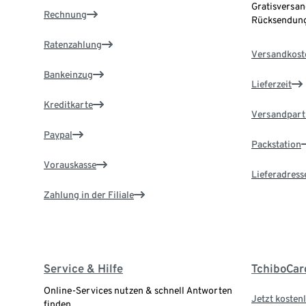
Gratisversan
Rechnung
Rücksendung
Ratenzahlung
Versandkost
Bankeinzug
Lieferzeit
Kreditkarte
Versandpart
Paypal
Packstation
Vorauskasse
Lieferadress
Zahlung in der Filiale
Service & Hilfe
TchiboCar
Online-Services nutzen & schnell Antworten
Jetzt kostenl
finden.