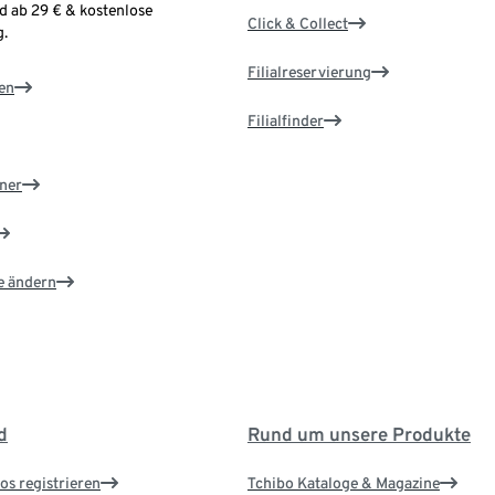
d ab 29 € & kostenlose
Click & Collect
.
Filialreservierung
en
Filialfinder
ner
e ändern
d
Rund um unsere Produkte
os registrieren
Tchibo Kataloge & Magazine