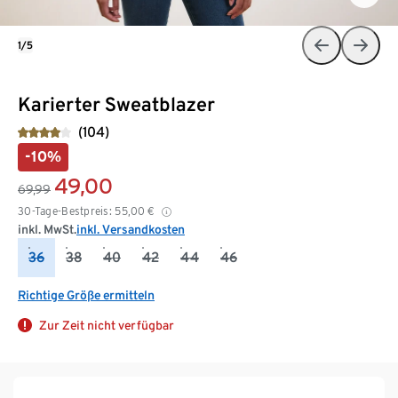
1/5
Karierter Sweatblazer
(104)
-10%
49,00
69,99
30-Tage-Bestpreis:
55,00
€
inkl. MwSt.
inkl. Versandkosten
36
38
40
42
44
46
Richtige Größe ermitteln
Zur Zeit nicht verfügbar