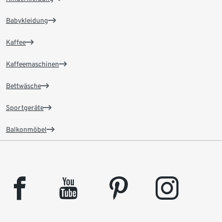
Babykleidung
Kaffee
Kaffeemaschinen
Bettwäsche
Sportgeräte
Balkonmöbel
facebook
youtube
pinterest
instagram