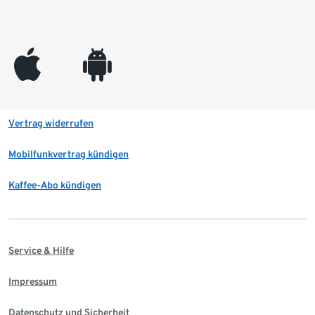
appleinc
android
Vertrag widerrufen
Mobilfunkvertrag kündigen
Kaffee-Abo kündigen
Service & Hilfe
Impressum
Datenschutz und Sicherheit