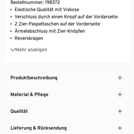
Bestellnummer: 198372
Elastische Qualität mit Viskose
Verschluss durch einen Knopf auf der Vorderseite
2 Zier-Paspeltaschen auf der Vorderseite
Ärmelabschluss mit Zier-Knöpfen
Reverskragen
Gefüttert
Mehr anzeigen
Rückseite mit Teilungsnaht und Saumschlitz
Brustabnäher ab Gr. 44 für eine optimale Passform
Mit Elasthan: formbeständig, perfekter Sitz, hoher
Tragekomfort
Produktbeschreibung
Material & Pflege
Qualität
Lieferung & Rücksendung