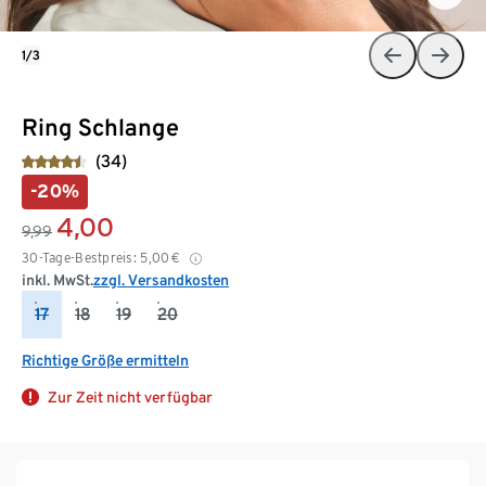
1/3
Ring Schlange
(34)
-20%
4,00
9,99
30-Tage-Bestpreis:
5,00
€
inkl. MwSt.
zzgl. Versandkosten
17
18
19
20
Richtige Größe ermitteln
Zur Zeit nicht verfügbar