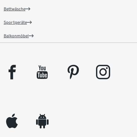
Bettwäsche
Sportgeräte
Balkonmöbel
facebook
youtube
pinterest
instagram
appleinc
android