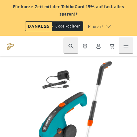
Für kurze Zeit mit der TchiboCard 15% auf fast alles
sparen!*
DANKE26
Code kopieren
Hinweis*