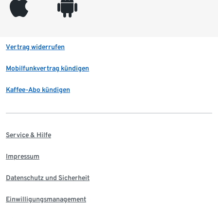
appleinc
android
Vertrag widerrufen
Mobilfunkvertrag kündigen
Kaffee-Abo kündigen
Service & Hilfe
Impressum
Datenschutz und Sicherheit
Einwilligungsmanagement