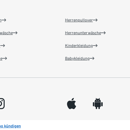
n
Herrenpullover
wäsche
Herrenunterwäsche
n
Kinderkleidung
e
Babykleidung
gram
appleinc
android
bo kündigen