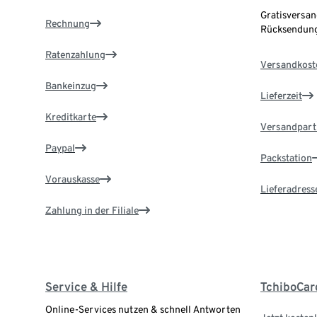
Gratisversan
Rechnung
Rücksendung
Ratenzahlung
Versandkost
Bankeinzug
Lieferzeit
Kreditkarte
Versandpart
Paypal
Packstation
Vorauskasse
Lieferadress
Zahlung in der Filiale
Service & Hilfe
TchiboCar
Online-Services nutzen & schnell Antworten