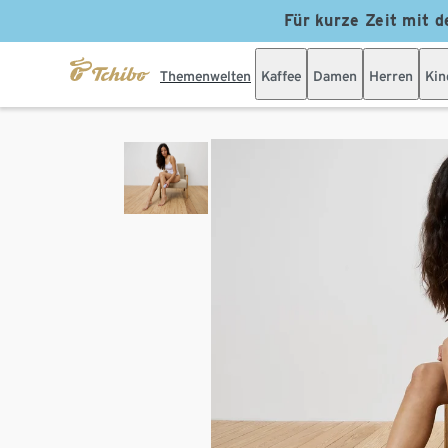
Für kurze Zeit mit d
Themenwelten
Kaffee
Damen
Herren
Kin