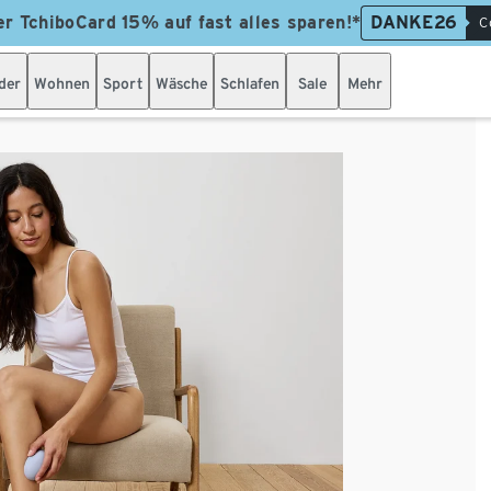
er TchiboCard 15% auf fast alles sparen!*
DANKE26
C
der
Wohnen
Sport
Wäsche
Schlafen
Sale
Mehr