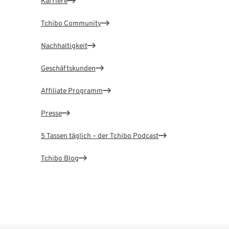
Karriere
Tchibo Community
Nachhaltigkeit
Geschäftskunden
Affiliate Programm
Presse
5 Tassen täglich – der Tchibo Podcast
Tchibo Blog