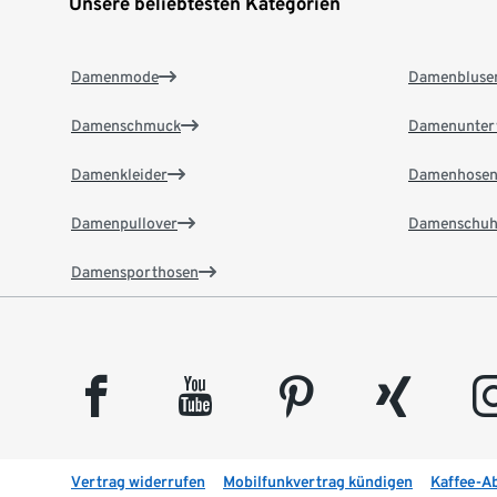
Unsere beliebtesten Kategorien
Damenmode
Damenbluse
Damenschmuck
Damenunter
Damenkleider
Damenhose
Damenpullover
Damenschuh
Damensporthosen
facebook
youtube
pinterest
xing
insta
Vertrag widerrufen
Mobilfunkvertrag kündigen
Kaffee-A