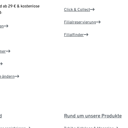
d ab 29 € & kostenlose
Click & Collect
.
Filialreservierung
en
Filialfinder
ner
e ändern
d
Rund um unsere Produkte