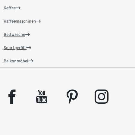
Kaffee
Kaffeemaschinen
Bettwäsche
Sportgeräte
Balkonmöbel
facebook
youtube
pinterest
instagram