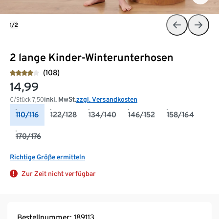
1/2
2 lange Kinder-Winterunterhosen
(108)
14,99
inkl. MwSt.
zzgl. Versandkosten
€/Stück
7,50
110/116
122/128
134/140
146/152
158/164
170/176
Richtige Größe ermitteln
Zur Zeit nicht verfügbar
Bestellnummer: 189113