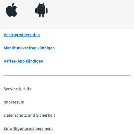
appleinc
android
Vertrag widerrufen
Mobilfunkvertrag kündigen
Kaffee-Abo kündigen
Service & Hilfe
Impressum
Datenschutz und Sicherheit
Einwilligungsmanagement