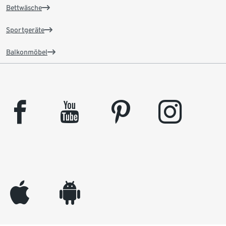
Bettwäsche
Sportgeräte
Balkonmöbel
facebook
youtube
pinterest
instagram
appleinc
android