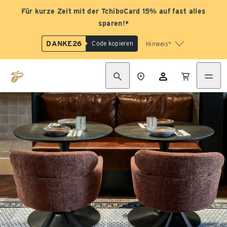
Für kurze Zeit mit der TchiboCard 15% auf fast alles
sparen!*
DANKE26
Code kopieren
Hinweis*