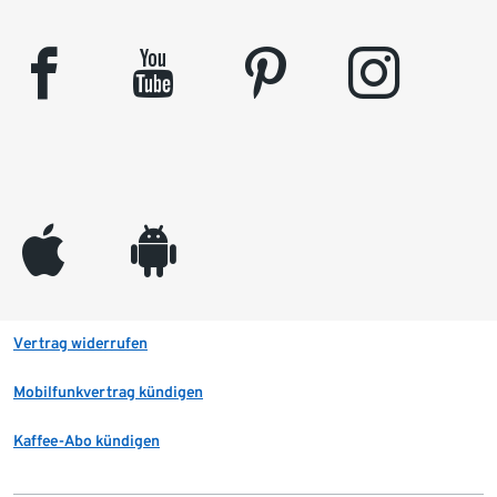
facebook
youtube
pinterest
instagram
appleinc
android
Vertrag widerrufen
Mobilfunkvertrag kündigen
Kaffee-Abo kündigen