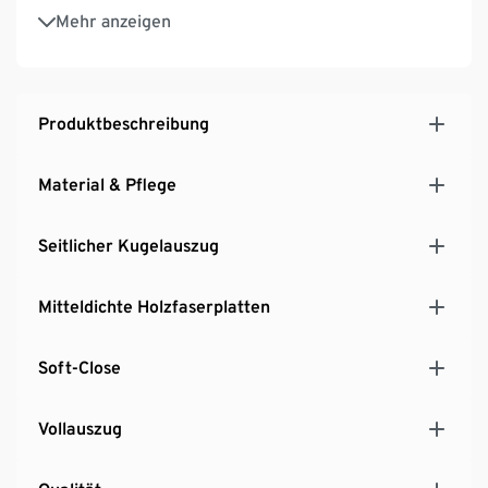
Schubladen mit seitlichen Auszugsschienen und
Mehr anzeigen
Soft-Close
Korpus aus MDF-Platten, hellgrau lackiert
Schubladenfronten aus MDF-Platten und einer
Melaminharzbeschichtung in Eichenoptik
Produktbeschreibung
Höhenverstellbare Füße für einen sicheren Stand
Inkl. Wandbefestigung
Material & Pflege
Seitlicher Kugelauszug
Mitteldichte Holzfaserplatten
Soft-Close
Vollauszug