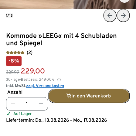
1/13
Kommode »LEEG« mit 4 Schubladen
und Spiegel
(2)
-8%
229,00
329,99
30-Tage-Bestpreis:
249,00
€
inkl. MwSt.
zzgl. Versandkosten
Anzahl
In den Warenkorb
Auf Lager
Liefertermin:
Do., 13.08.2026 - Mo., 17.08.2026