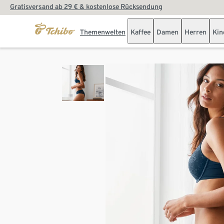
Gratisversand ab 29 € & kostenlose Rücksendung
Themenwelten
Kaffee
Damen
Herren
Kin