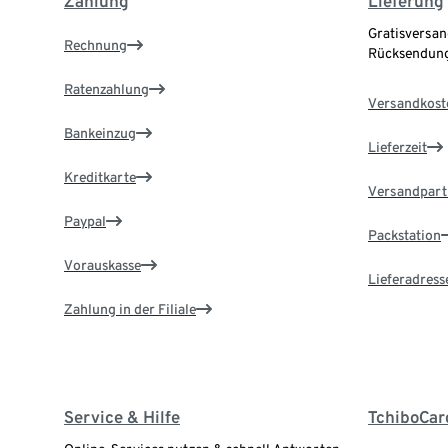
Zahlung
Lieferung
Gratisversan
Rechnung
Rücksendung
Ratenzahlung
Versandkost
Bankeinzug
Lieferzeit
Kreditkarte
Versandpart
Paypal
Packstation
Vorauskasse
Lieferadress
Zahlung in der Filiale
Service & Hilfe
TchiboCar