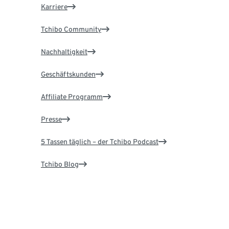
Karriere
Tchibo Community
Nachhaltigkeit
Geschäftskunden
Affiliate Programm
Presse
5 Tassen täglich – der Tchibo Podcast
Tchibo Blog