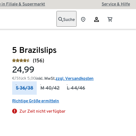
 in Filiale & Supermarkt
Service & Hilfe
Suche
5 Brazilslips
(156)
24,99
€/Stück
5,00
inkl. MwSt.
zzgl. Versandkosten
S 36/38
M 40/42
L 44/46
Richtige Größe ermitteln
Zur Zeit nicht verfügbar