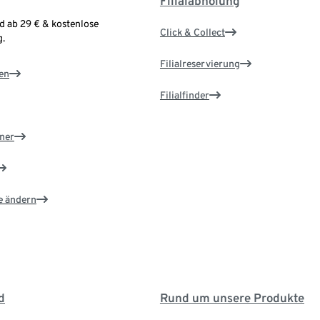
Filialabholung
d ab 29 € & kostenlose
Click & Collect
.
Filialreservierung
en
Filialfinder
ner
e ändern
d
Rund um unsere Produkte