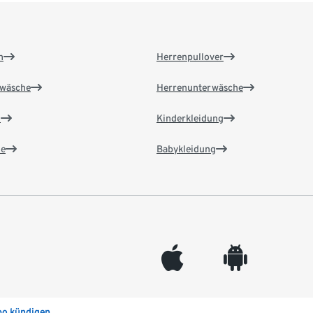
n
Herrenpullover
wäsche
Herrenunterwäsche
n
Kinderkleidung
e
Babykleidung
appleinc
android
bo kündigen