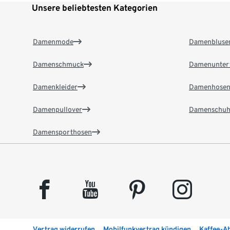
Unsere beliebtesten Kategorien
Damenmode
Damenbluse
Damenschmuck
Damenunter
Damenkleider
Damenhose
Damenpullover
Damenschuh
Damensporthosen
facebook
youtube
pinterest
instagram
Vertrag widerrufen
Mobilfunkvertrag kündigen
Kaffee-A