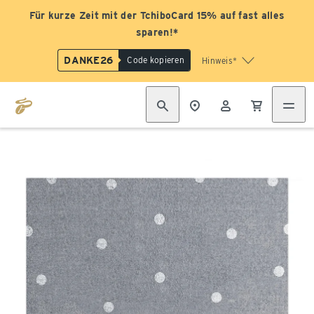
Für kurze Zeit mit der TchiboCard 15% auf fast alles
sparen!*
DANKE26
Code kopieren
Hinweis*