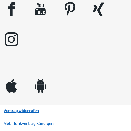
facebook
youtube
pinterest
xing
instagram
appleinc
android
Vertrag widerrufen
Mobilfunkvertrag kündigen