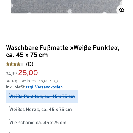
Waschbare Fußmatte »Weiße Punkte«,
ca. 45 x 75 cm
(13)
28,00
34,99
30-Tage-Bestpreis:
28,00
€
inkl. MwSt.
zzgl. Versandkosten
Weiße Punkte«, ca. 45 x 75 cm
Weißes Herz«, ca. 45 x 75 cm
Wie schön«, ca. 45 x 75 cm