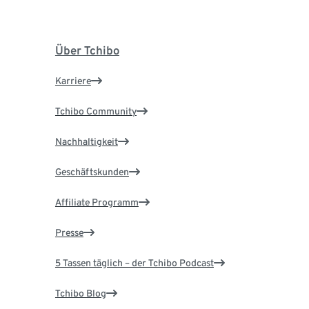
Über Tchibo
Karriere
Tchibo Community
Nachhaltigkeit
Geschäftskunden
Affiliate Programm
Presse
5 Tassen täglich – der Tchibo Podcast
Tchibo Blog