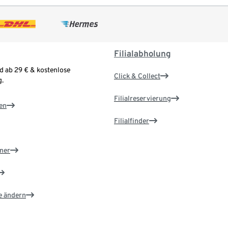
Filialabholung
d ab 29 € & kostenlose
Click & Collect
.
Filialreservierung
en
Filialfinder
ner
e ändern