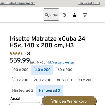
 in Filiale & Supermarkt
Service & Hilfe
Suche
Irisette Matratze »Cuba 24
HS«, 140 x 200 cm, H3
(6)
559,99
inkl. MwSt.
inkl. Versandkosten
100 x 200
140 x 200
160 x 200
180 x 200
200 x 200
80 x 200
90 x 200
Härtegrad 2
Härtegrad 3
Anzahl
In den Warenkorb