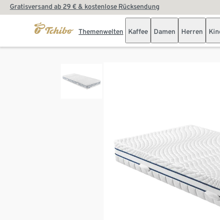
Gratisversand ab 29 € & kostenlose Rücksendung
Themenwelten
Kaffee
Damen
Herren
Kin