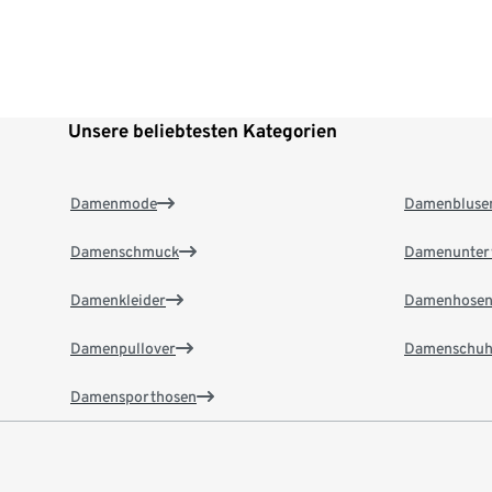
Unsere beliebtesten Kategorien
Damenmode
Damenbluse
Damenschmuck
Damenunter
Damenkleider
Damenhose
Damenpullover
Damenschuh
Damensporthosen