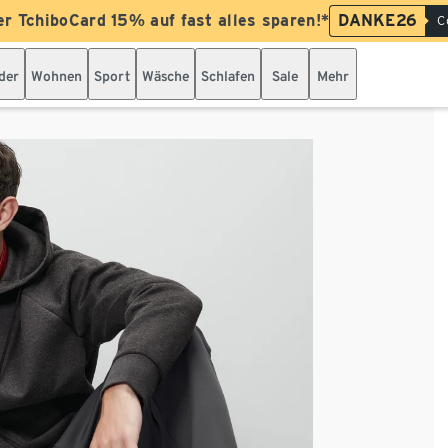
er TchiboCard 15% auf fast alles sparen!*
DANKE26
C
der
Wohnen
Sport
Wäsche
Schlafen
Sale
Mehr