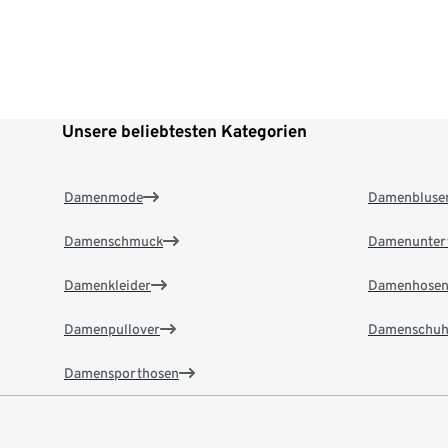
Unsere beliebtesten Kategorien
Damenmode
Damenbluse
Damenschmuck
Damenunter
Damenkleider
Damenhose
Damenpullover
Damenschuh
Damensporthosen