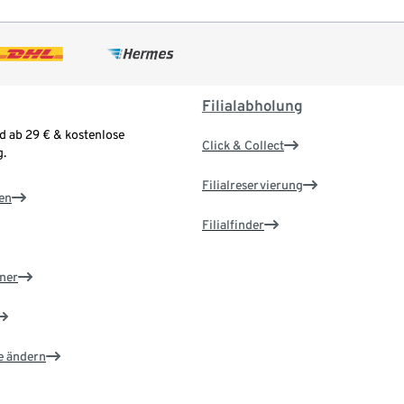
Filialabholung
d ab 29 € & kostenlose
Click & Collect
.
Filialreservierung
en
Filialfinder
ner
e ändern