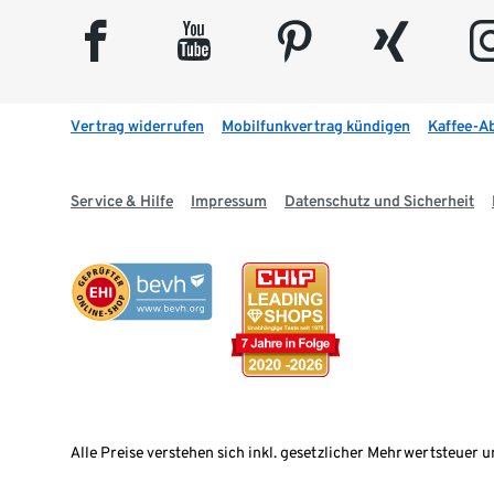
facebook
youtube
pinterest
xing
insta
Vertrag widerrufen
Mobilfunkvertrag kündigen
Kaffee-A
Service & Hilfe
Impressum
Datenschutz und Sicherheit
Alle Preise verstehen sich inkl. gesetzlicher Mehrwertsteuer u