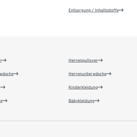
Entsorgung / Inhaltsstoffe
n
Herrenpullover
wäsche
Herrenunterwäsche
n
Kinderkleidung
e
Babykleidung