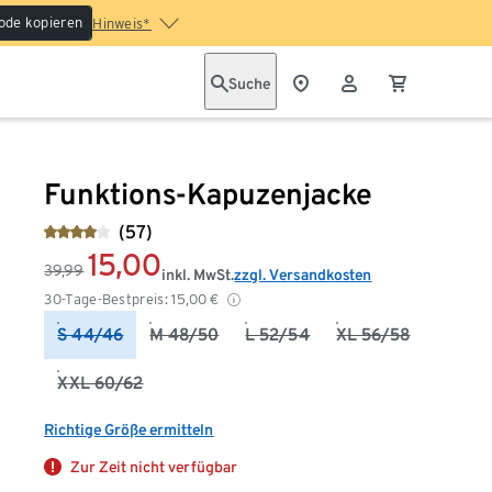
ode kopieren
Hinweis*
Suche
Funktions-Kapuzenjacke
(57)
15,00
39,99
inkl. MwSt.
zzgl. Versandkosten
30-Tage-Bestpreis:
15,00
€
S 44/46
M 48/50
L 52/54
XL 56/58
XXL 60/62
Richtige Größe ermitteln
Zur Zeit nicht verfügbar