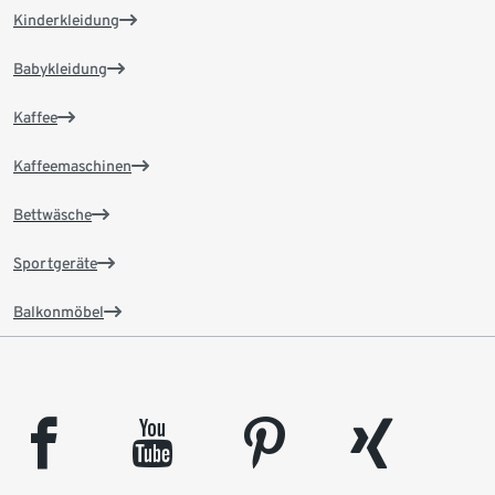
Kinderkleidung
Babykleidung
Kaffee
Kaffeemaschinen
Bettwäsche
Sportgeräte
Balkonmöbel
facebook
youtube
pinterest
xing