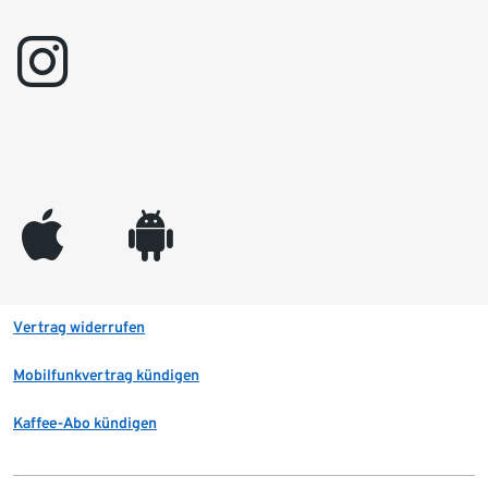
instagram
appleinc
android
Vertrag widerrufen
Mobilfunkvertrag kündigen
Kaffee-Abo kündigen