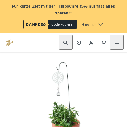
Für kurze Zeit mit der TchiboCard 15% auf fast alles
sparen!*
DANKE26
Code kopieren
Hinweis*