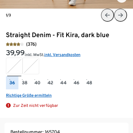
1/3
Straight Denim - Fit Kira, dark blue
(376)
39,99
inkl. MwSt.
inkl. Versandkosten
36
38
40
42
44
46
48
Richtige Größe ermitteln
Zur Zeit nicht verfügbar
Bestellnummer: 165704