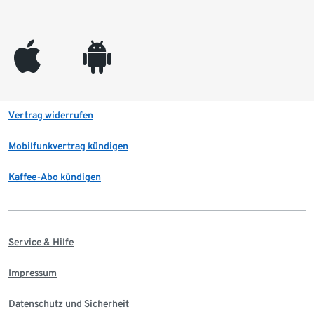
appleinc
android
Vertrag widerrufen
Mobilfunkvertrag kündigen
Kaffee-Abo kündigen
Service & Hilfe
Impressum
Datenschutz und Sicherheit