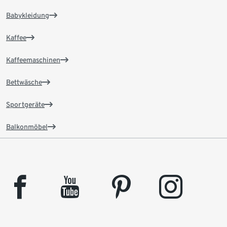
Babykleidung
Kaffee
Kaffeemaschinen
Bettwäsche
Sportgeräte
Balkonmöbel
facebook
youtube
pinterest
instagram