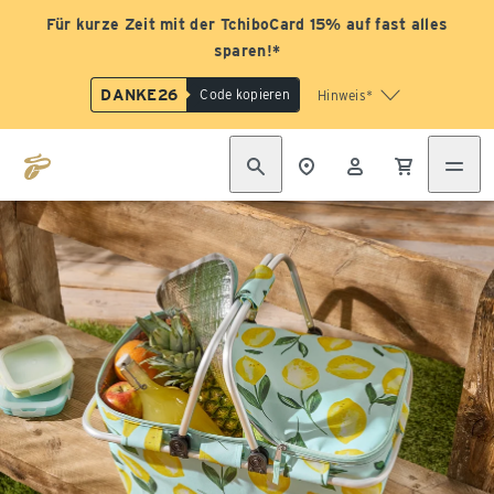
Für kurze Zeit mit der TchiboCard 15% auf fast alles
sparen!*
DANKE26
Code kopieren
Hinweis*