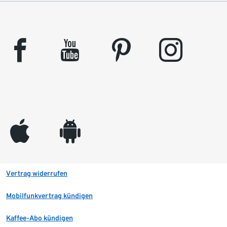
facebook
youtube
pinterest
instagram
appleinc
android
Vertrag widerrufen
Mobilfunkvertrag kündigen
Kaffee-Abo kündigen