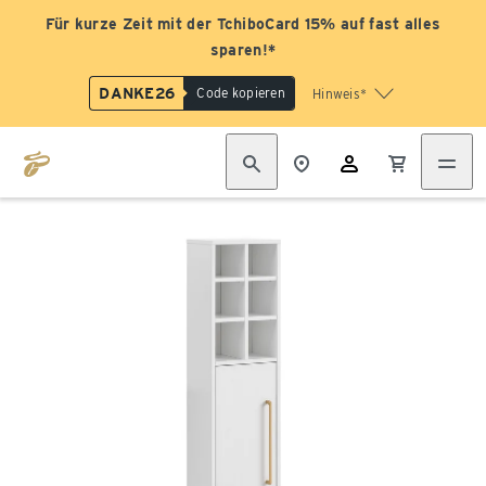
Für kurze Zeit mit der TchiboCard 15% auf fast alles
sparen!*
DANKE26
Code kopieren
Hinweis*