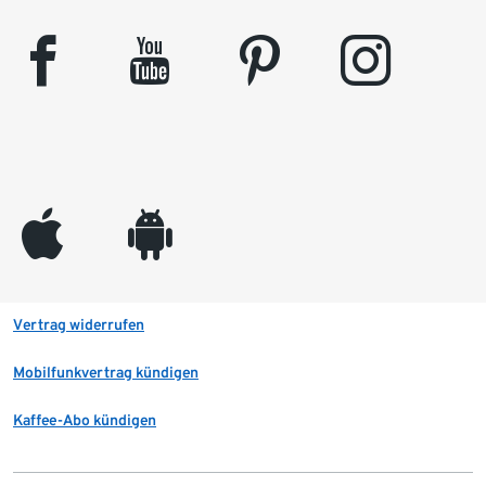
facebook
youtube
pinterest
instagram
appleinc
android
Vertrag widerrufen
Mobilfunkvertrag kündigen
Kaffee-Abo kündigen