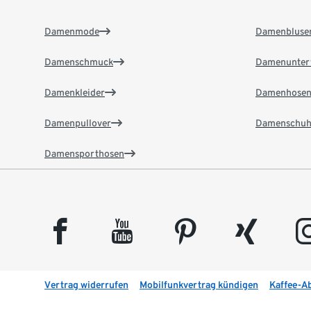
Damenmode
Damenbluse
Damenschmuck
Damenunter
Damenkleider
Damenhose
Damenpullover
Damenschuh
Damensporthosen
facebook
youtube
pinterest
xing
insta
Vertrag widerrufen
Mobilfunkvertrag kündigen
Kaffee-A