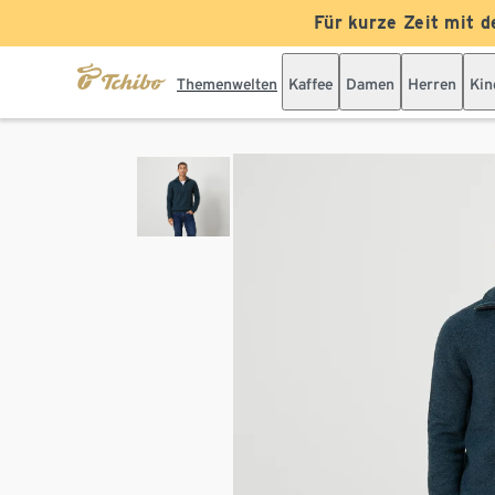
Für kurze Zeit mit d
Themenwelten
Kaffee
Damen
Herren
Kin