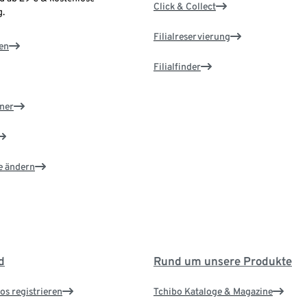
Click & Collect
.
Filialreservierung
en
Filialfinder
ner
e ändern
d
Rund um unsere Produkte
os registrieren
Tchibo Kataloge & Magazine