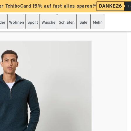
er TchiboCard 15% auf fast alles sparen!*
DANKE26
C
der
Wohnen
Sport
Wäsche
Schlafen
Sale
Mehr