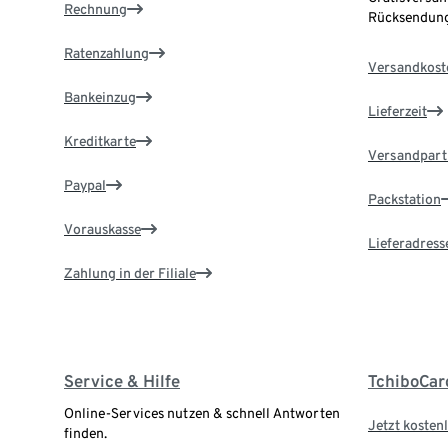
Rechnung
Rücksendung
Ratenzahlung
Versandkost
Bankeinzug
Lieferzeit
Kreditkarte
Versandpart
Paypal
Packstation
Vorauskasse
Lieferadress
Zahlung in der Filiale
Service & Hilfe
TchiboCar
Online-Services nutzen & schnell Antworten
Jetzt kostenl
finden.