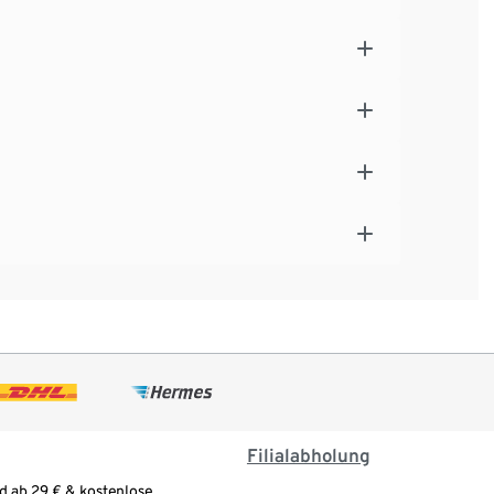
Filialabholung
d ab 29 € & kostenlose