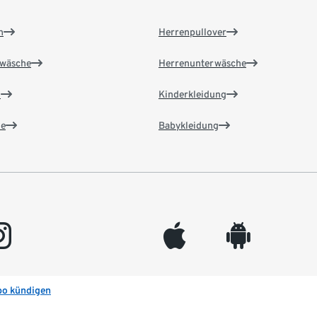
n
Herrenpullover
wäsche
Herrenunterwäsche
n
Kinderkleidung
e
Babykleidung
gram
appleinc
android
bo kündigen