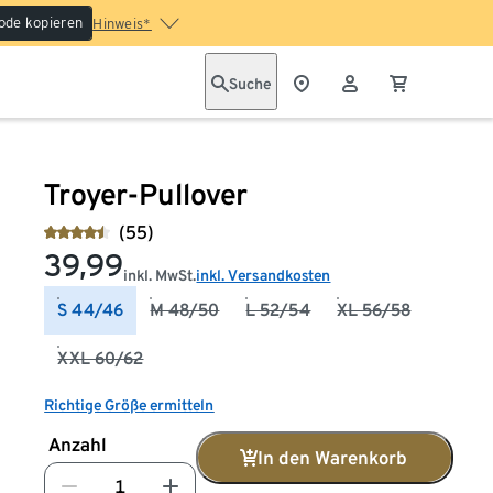
ode kopieren
Hinweis*
Suche
Troyer-Pullover
(55)
39,99
inkl. MwSt.
inkl. Versandkosten
S 44/46
M 48/50
L 52/54
XL 56/58
XXL 60/62
Richtige Größe ermitteln
Anzahl
In den Warenkorb