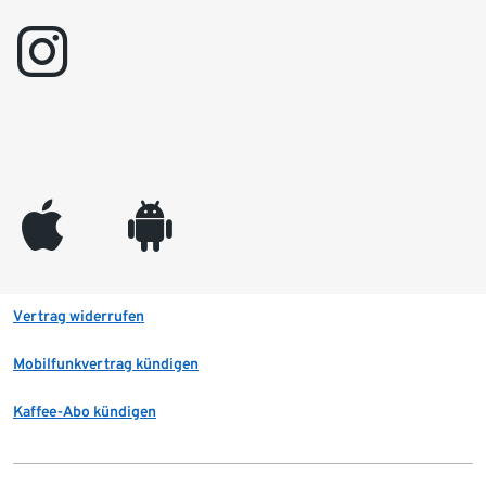
instagram
appleinc
android
Vertrag widerrufen
Mobilfunkvertrag kündigen
Kaffee-Abo kündigen