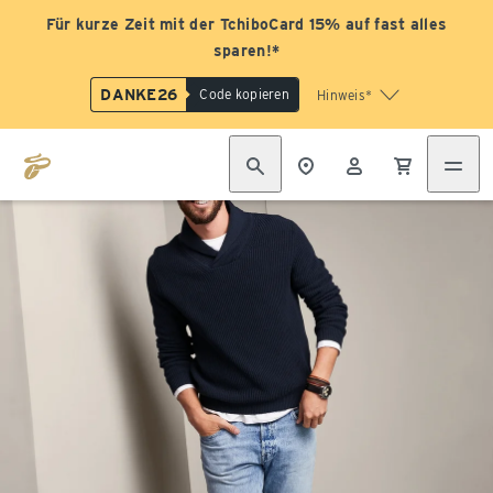
Für kurze Zeit mit der TchiboCard 15% auf fast alles
sparen!*
DANKE26
Code kopieren
Hinweis*