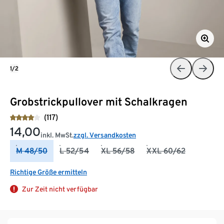
1/2
Grobstrickpullover mit Schalkragen
(117)
14,00
inkl. MwSt.
zzgl. Versandkosten
M 48/50
L 52/54
XL 56/58
XXL 60/62
Richtige Größe ermitteln
Zur Zeit nicht verfügbar