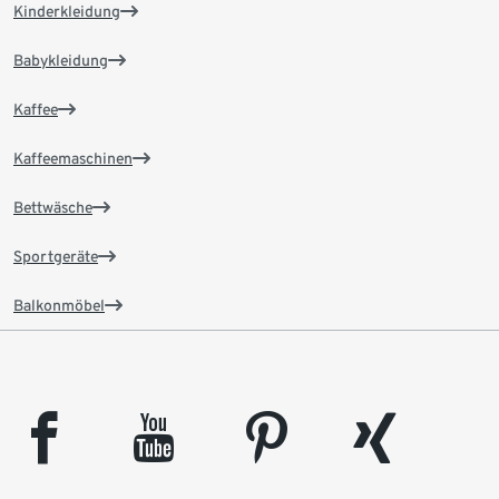
Kinderkleidung
Babykleidung
Kaffee
Kaffeemaschinen
Bettwäsche
Sportgeräte
Balkonmöbel
facebook
youtube
pinterest
xing