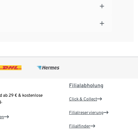
Filialabholung
d ab 29 € & kostenlose
Click & Collect
.
Filialreservierung
en
Filialfinder