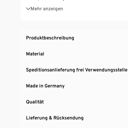
Strapazierfähiges Flachgewebe in Leinenopt
Mehr anzeigen
Auch in Kombination mit 2-Sitzer oder 3-Sitze
Vielseitig einsetzbares Sitzmöbel – für Woh
MADE IN GERMANY
Produktbeschreibung
Material
Speditionsanlieferung frei Verwendungsstelle
Made in Germany
Qualität
Lieferung & Rücksendung