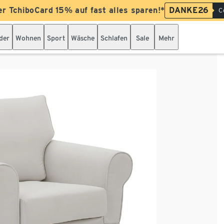
er TchiboCard 15% auf fast alles sparen!*
DANKE26
C
der
Wohnen
Sport
Wäsche
Schlafen
Sale
Mehr