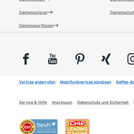
Damenpullover
Damenschuh
Damensporthosen
facebook
youtube
pinterest
xing
insta
Vertrag widerrufen
Mobilfunkvertrag kündigen
Kaffee-A
Service & Hilfe
Impressum
Datenschutz und Sicherheit