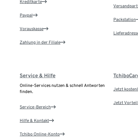
Kreditkarte
Versandpart
Paypal
Packstation
Vorauskasse
Lieferadress
Zahlung in der Filiale
Service & Hilfe
TchiboCar
Online-Services nutzen & schnell Antworten
Jetzt kostenl
finden.
Jetzt Vortei
Service-Bereich
Hilfe & Kontakt
Tchibo Online-Konto