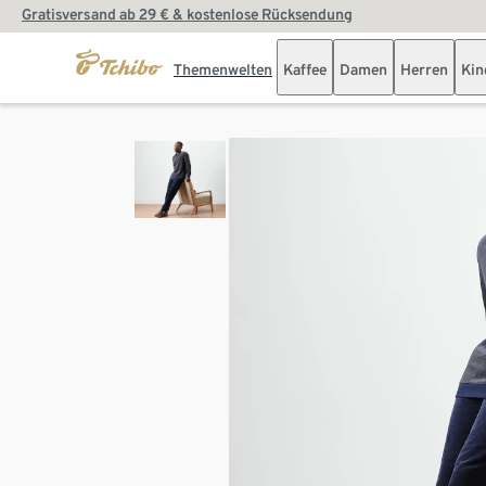
Gratisversand ab 29 € & kostenlose Rücksendung
Themenwelten
Kaffee
Damen
Herren
Kin