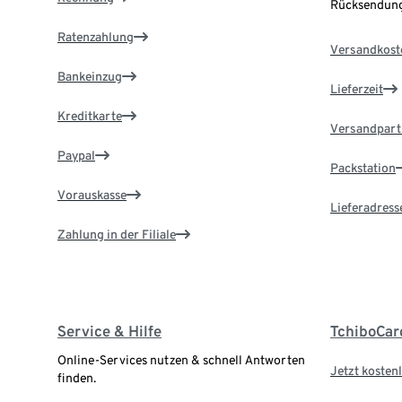
Rücksendung
Ratenzahlung
Versandkost
Bankeinzug
Lieferzeit
Kreditkarte
Versandpart
Paypal
Packstation
Vorauskasse
Lieferadress
Zahlung in der Filiale
Service & Hilfe
TchiboCar
Online-Services nutzen & schnell Antworten
Jetzt kostenl
finden.