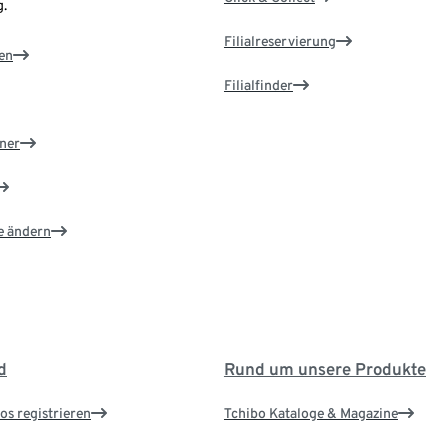
.
Filialreservierung
en
Filialfinder
ner
e ändern
d
Rund um unsere Produkte
os registrieren
Tchibo Kataloge & Magazine