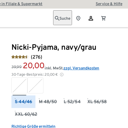
 in Filiale & Supermarkt
Service & Hilfe
Suche
Nicki-Pyjama, navy/grau
(276)
20,00
39,99
inkl. MwSt.
zzgl. Versandkosten
30-Tage-Bestpreis:
20,00
€
S 44/46
M 48/50
L 52/54
XL 56/58
XXL 60/62
Richtige Größe ermitteln