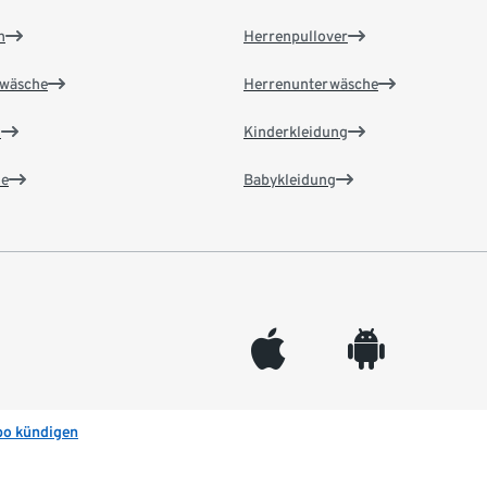
n
Herrenpullover
wäsche
Herrenunterwäsche
n
Kinderkleidung
e
Babykleidung
appleinc
android
bo kündigen