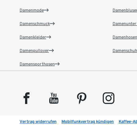
Damenmode
Damenbluse
Damenschmuck
Damenunter
Damenkleider
Damenhose
Damenpullover
Damenschuh
Damensporthosen
facebook
youtube
pinterest
instagram
Vertrag widerrufen
Mobilfunkvertrag kündigen
Kaffee-A