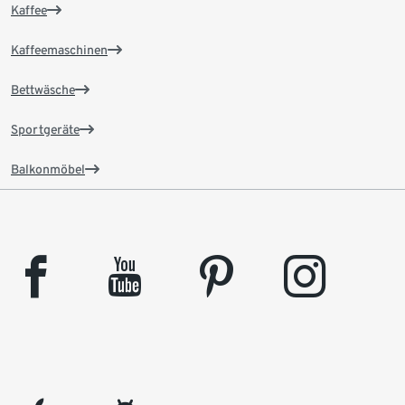
Kaffee
Kaffeemaschinen
Bettwäsche
Sportgeräte
Balkonmöbel
facebook
youtube
pinterest
instagram