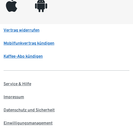
appleinc
android
Vertrag widerrufen
Mobilfunkvertrag kündigen
Kaffee-Abo kündigen
Service & Hilfe
Impressum
Datenschutz und Sicherheit
Einwilligungsmanagement