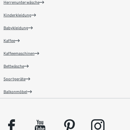
Herrenunterwäsche
Kinderkleidung
Babykleidung
Kaffee
Kaffeemaschinen
Bettwäsche
Sportgeräte
Balkonmöbel
facebook
youtube
pinterest
instagram