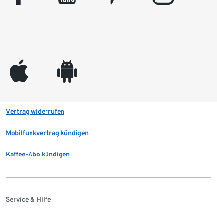
appleinc
android
Vertrag widerrufen
Mobilfunkvertrag kündigen
Kaffee-Abo kündigen
Service & Hilfe