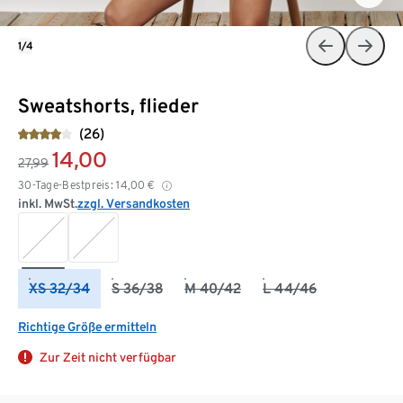
1/4
Sweatshorts, flieder
(26)
14,00
27,99
30-Tage-Bestpreis:
14,00
€
inkl. MwSt.
zzgl. Versandkosten
XS 32/34
S 36/38
M 40/42
L 44/46
Richtige Größe ermitteln
Zur Zeit nicht verfügbar