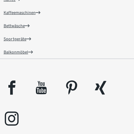
Kaffeemaschinen
Bettwäsche
Sportgeräte
Balkonmöbel
facebook
youtube
pinterest
xing
instagram