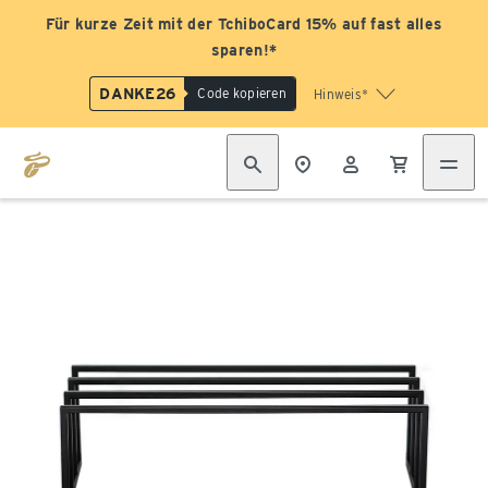
Für kurze Zeit mit der TchiboCard 15% auf fast alles
sparen!*
DANKE26
Code kopieren
Hinweis*