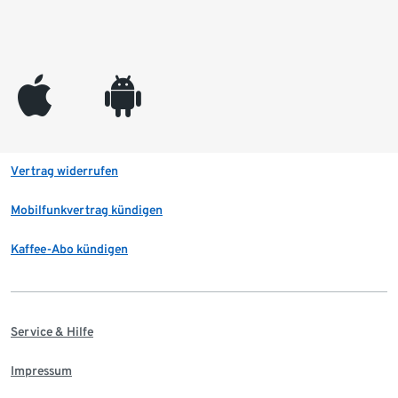
appleinc
android
Vertrag widerrufen
Mobilfunkvertrag kündigen
Kaffee-Abo kündigen
Service & Hilfe
Impressum