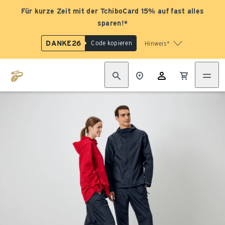
Für kurze Zeit mit der TchiboCard 15% auf fast alles
sparen!*
DANKE26
Code kopieren
Hinweis*