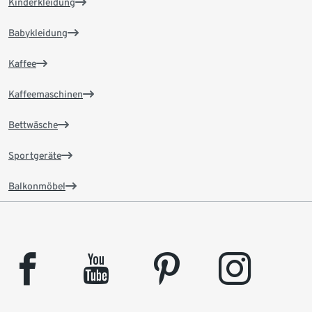
Kinderkleidung
Babykleidung
Kaffee
Kaffeemaschinen
Bettwäsche
Sportgeräte
Balkonmöbel
facebook
youtube
pinterest
instagram