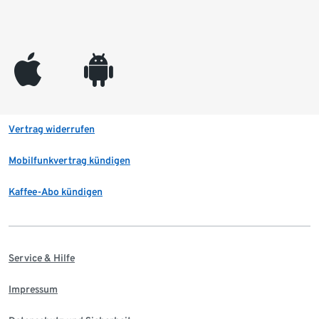
appleinc
android
Vertrag widerrufen
Mobilfunkvertrag kündigen
Kaffee-Abo kündigen
Service & Hilfe
Impressum