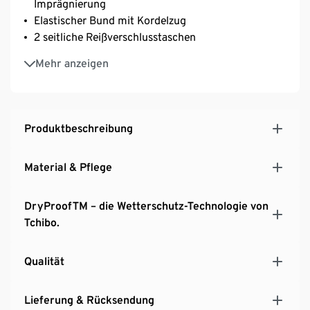
Imprägnierung
Elastischer Bund mit Kordelzug
2 seitliche Reißverschlusstaschen
Klettverschluss am Bein zur Weitenregulierung
Mehr anzeigen
Mesh-Innenfutter für ein angenehmes Körperklima
Reflektierende Elemente am Beinabschluss
Versiegelte Nähte
Unisex
Produktbeschreibung
Material & Pflege
DryProofTM – die Wetterschutz-Technologie von
Tchibo.
Qualität
Lieferung & Rücksendung