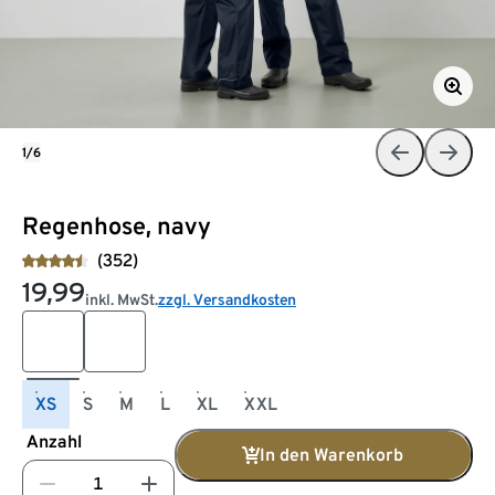
1/6
Regenhose, navy
(352)
19,99
inkl. MwSt.
zzgl. Versandkosten
XS
S
M
L
XL
XXL
Anzahl
In den Warenkorb