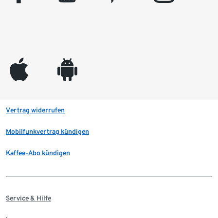
appleinc
android
Vertrag widerrufen
Mobilfunkvertrag kündigen
Kaffee-Abo kündigen
Service & Hilfe