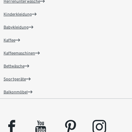
Herrenunterwäsche
Kinderkleidung
Babykleidung
Kaffee
Kaffeemaschinen
Bettwäsche
Sportgeräte
Balkonmöbel
facebook
youtube
pinterest
instagram