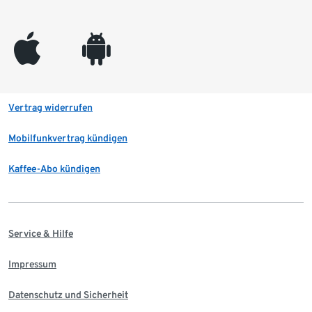
appleinc
android
Vertrag widerrufen
Mobilfunkvertrag kündigen
Kaffee-Abo kündigen
Service & Hilfe
Impressum
Datenschutz und Sicherheit