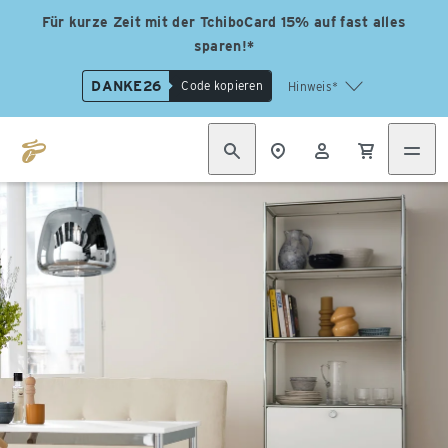
Für kurze Zeit mit der TchiboCard 15% auf fast alles
sparen!*
DANKE26
Code kopieren
Hinweis*