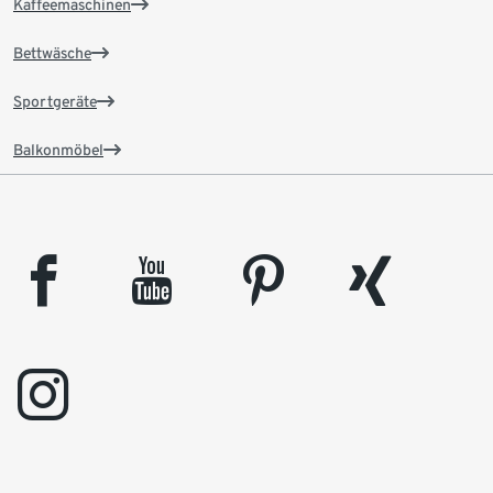
Kaffeemaschinen
Bettwäsche
Sportgeräte
Balkonmöbel
facebook
youtube
pinterest
xing
instagram