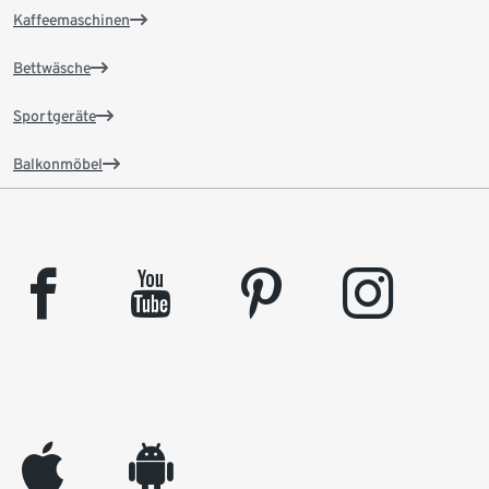
Kaffeemaschinen
Bettwäsche
Sportgeräte
Balkonmöbel
facebook
youtube
pinterest
instagram
appleinc
android