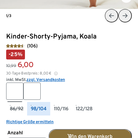
1/3
Kinder-Shorty-Pyjama, Koala
(106)
-25%
6,00
10,99
30-Tage-Bestpreis:
8,00
€
inkl. MwSt.
zzgl. Versandkosten
86/92
98/104
110/116
122/128
Richtige Größe ermitteln
Anzahl
In den Warenkorb