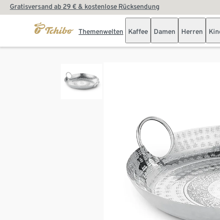
Gratisversand ab 29 € & kostenlose Rücksendung
Themenwelten
Kaffee
Damen
Herren
Kin