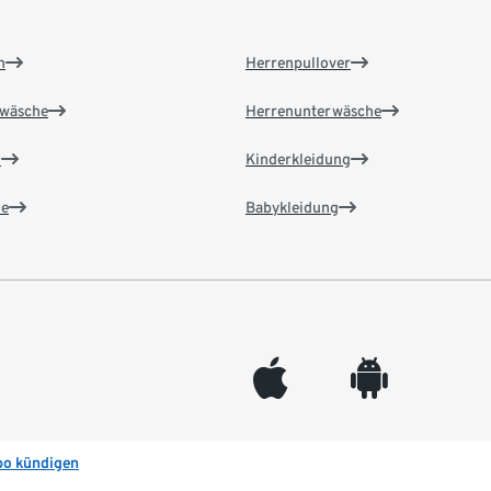
n
Herrenpullover
wäsche
Herrenunterwäsche
n
Kinderkleidung
e
Babykleidung
appleinc
android
bo kündigen