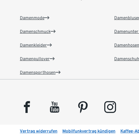
Damenmode
Damenbluse
Damenschmuck
Damenunter
Damenkleider
Damenhose
Damenpullover
Damenschuh
Damensporthosen
facebook
youtube
pinterest
instagram
Vertrag widerrufen
Mobilfunkvertrag kündigen
Kaffee-A