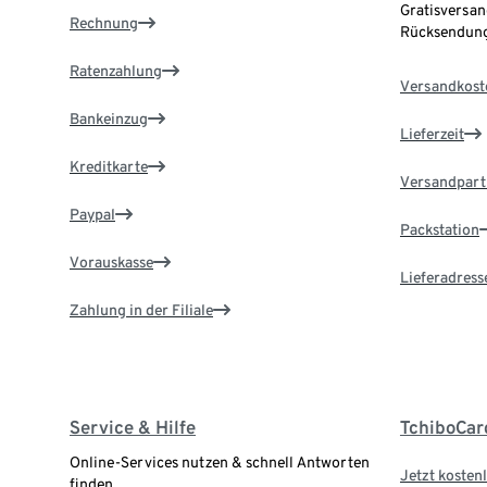
Gratisversan
Rechnung
Rücksendung
Ratenzahlung
Versandkost
Bankeinzug
Lieferzeit
Kreditkarte
Versandpart
Paypal
Packstation
Vorauskasse
Lieferadress
Zahlung in der Filiale
Service & Hilfe
TchiboCar
Online-Services nutzen & schnell Antworten
Jetzt kostenl
finden.