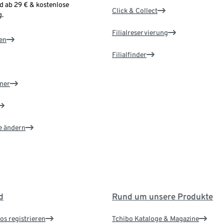
d ab 29 € & kostenlose
Click & Collect
.
Filialreservierung
en
Filialfinder
ner
e ändern
d
Rund um unsere Produkte
os registrieren
Tchibo Kataloge & Magazine