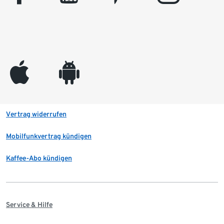
appleinc
android
Vertrag widerrufen
Mobilfunkvertrag kündigen
Kaffee-Abo kündigen
Service & Hilfe