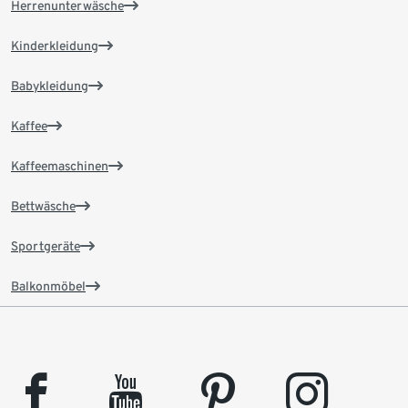
Herrenunterwäsche
Kinderkleidung
Babykleidung
Kaffee
Kaffeemaschinen
Bettwäsche
Sportgeräte
Balkonmöbel
facebook
youtube
pinterest
instagram