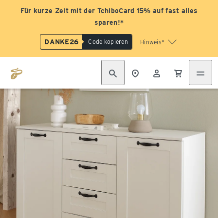
Für kurze Zeit mit der TchiboCard 15% auf fast alles
sparen!*
DANKE26
Code kopieren
Hinweis*