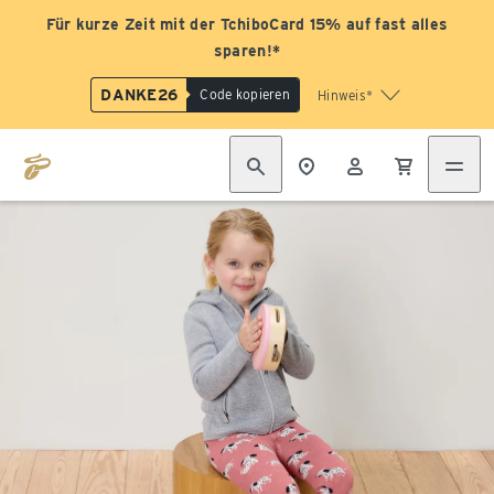
Für kurze Zeit mit der TchiboCard 15% auf fast alles
sparen!*
DANKE26
Code kopieren
Hinweis*