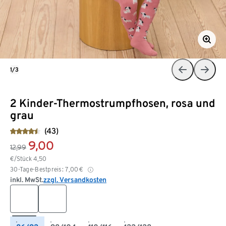
1/3
2 Kinder-Thermostrumpfhosen, rosa und
grau
(43)
9,00
12,99
€/Stück
4,50
30-Tage-Bestpreis:
7,00
€
inkl. MwSt.
zzgl. Versandkosten