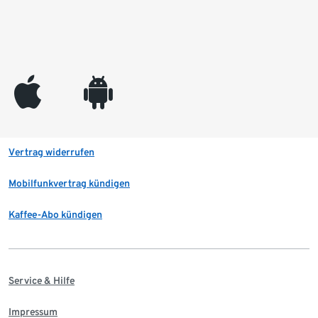
appleinc
android
Vertrag widerrufen
Mobilfunkvertrag kündigen
Kaffee-Abo kündigen
Service & Hilfe
Impressum