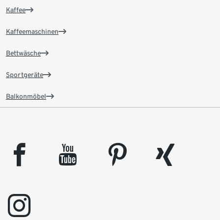
Kaffee
Kaffeemaschinen
Bettwäsche
Sportgeräte
Balkonmöbel
facebook
youtube
pinterest
xing
instagram