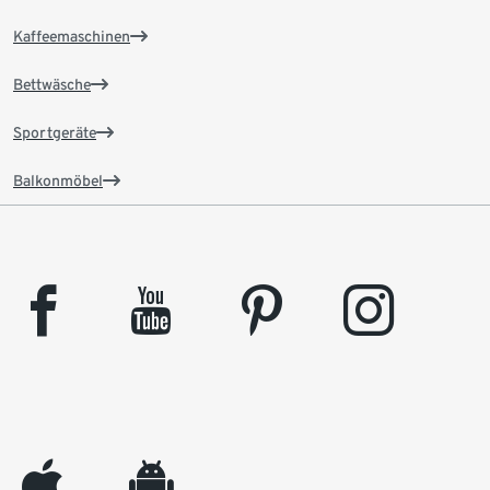
Kaffeemaschinen
Bettwäsche
Sportgeräte
Balkonmöbel
facebook
youtube
pinterest
instagram
appleinc
android