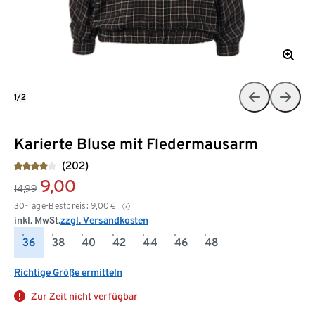
1/2
Karierte Bluse mit Fledermausarm
(202)
9,00
14,99
30-Tage-Bestpreis:
9,00
€
inkl. MwSt.
zzgl. Versandkosten
36
38
40
42
44
46
48
Richtige Größe ermitteln
Zur Zeit nicht verfügbar