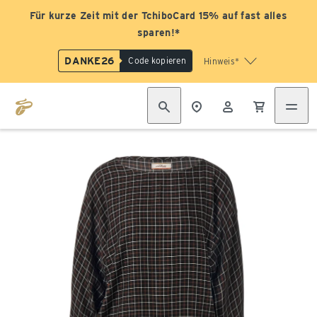
Für kurze Zeit mit der TchiboCard 15% auf fast alles
sparen!*
DANKE26
Code kopieren
Hinweis*