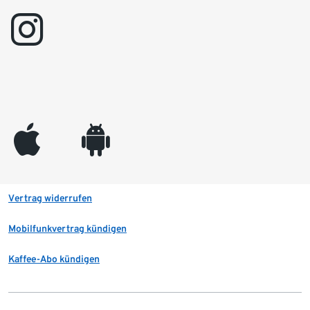
instagram
appleinc
android
Vertrag widerrufen
Mobilfunkvertrag kündigen
Kaffee-Abo kündigen