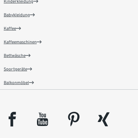
Kinderkleidung
Babykleidung
Kaffee
Kaffeemaschinen
Bettwäsche
Sportgeräte
Balkonmöbel
facebook
youtube
pinterest
xing