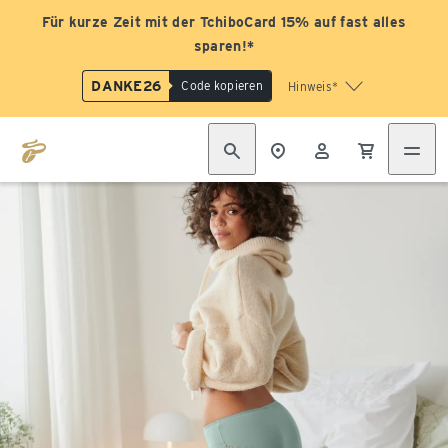
Für kurze Zeit mit der TchiboCard 15% auf fast alles
sparen!*
DANKE26
Code kopieren
Hinweis*