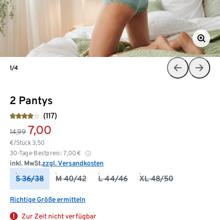
1/4
2 Pantys
(117)
7,00
14,99
€/Stück
3,50
30-Tage-Bestpreis:
7,00
€
inkl. MwSt.
zzgl. Versandkosten
S 36/38
M 40/42
L 44/46
XL 48/50
Richtige Größe ermitteln
Zur Zeit nicht verfügbar