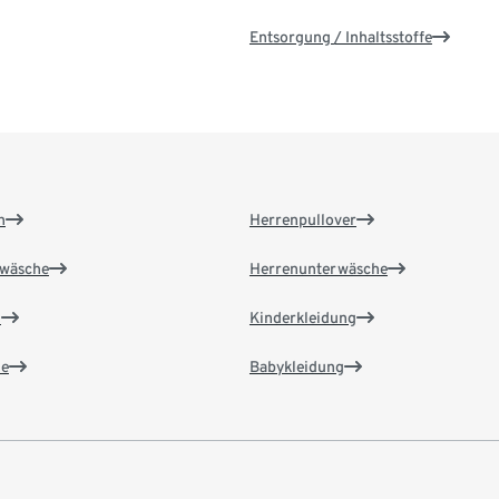
Entsorgung / Inhaltsstoffe
n
Herrenpullover
wäsche
Herrenunterwäsche
n
Kinderkleidung
e
Babykleidung