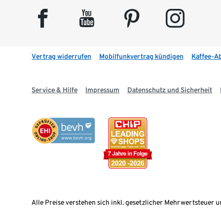
facebook
youtube
pinterest
instagram
Vertrag widerrufen
Mobilfunkvertrag kündigen
Kaffee-A
Service & Hilfe
Impressum
Datenschutz und Sicherheit
Alle Preise verstehen sich inkl. gesetzlicher Mehrwertsteuer u