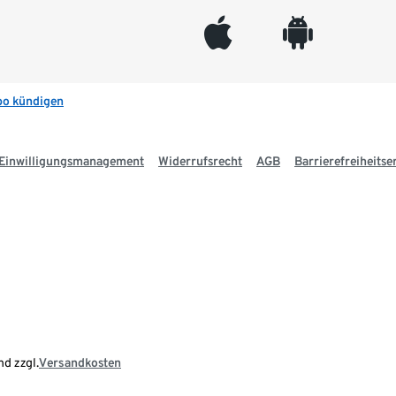
appleinc
android
bo kündigen
Einwilligungsmanagement
Widerrufsrecht
AGB
Barrierefreiheitse
nd zzgl.
Versandkosten