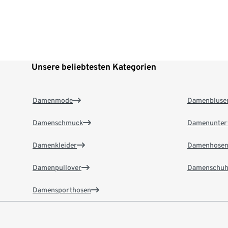
Unsere beliebtesten Kategorien
Damenmode
Damenbluse
Damenschmuck
Damenunter
Damenkleider
Damenhose
Damenpullover
Damenschuh
Damensporthosen