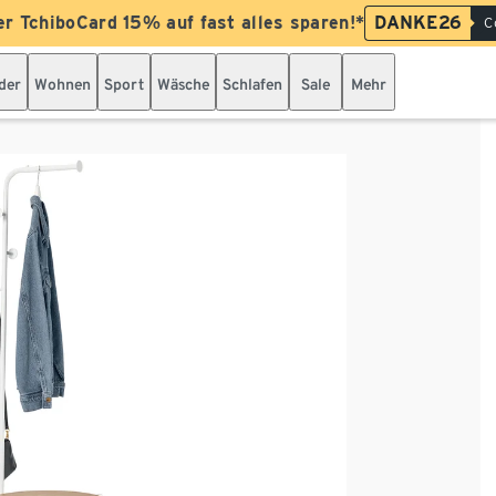
er TchiboCard 15% auf fast alles sparen!*
DANKE26
C
der
Wohnen
Sport
Wäsche
Schlafen
Sale
Mehr