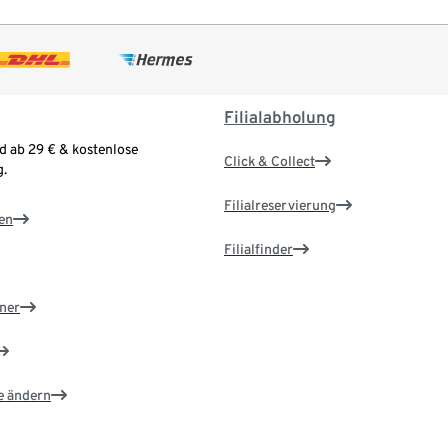
Filialabholung
d ab 29 € & kostenlose
Click & Collect
.
Filialreservierung
en
Filialfinder
ner
e ändern