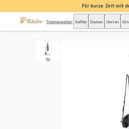
Für kurze Zeit mit d
Themenwelten
Kaffee
Damen
Herren
Kin