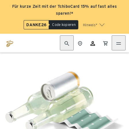
Für kurze Zeit mit der TchiboCard 15% auf fast alles
sparen!*
DANKE26
Code kopieren
Hinweis*