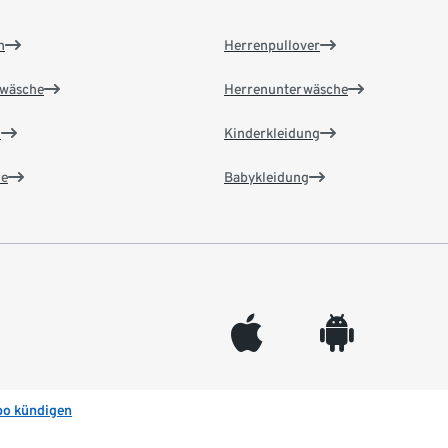
n
Herrenpullover
wäsche
Herrenunterwäsche
n
Kinderkleidung
e
Babykleidung
appleinc
android
bo kündigen