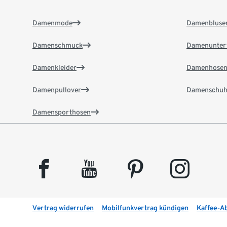
Damenmode
Damenbluse
Damenschmuck
Damenunter
Damenkleider
Damenhose
Damenpullover
Damenschuh
Damensporthosen
facebook
youtube
pinterest
instagram
Vertrag widerrufen
Mobilfunkvertrag kündigen
Kaffee-A