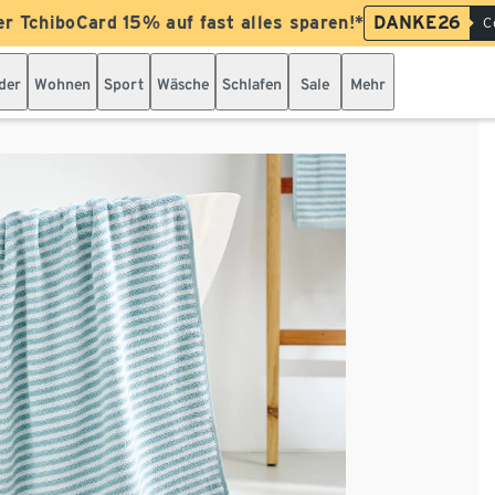
er TchiboCard 15% auf fast alles sparen!*
DANKE26
C
der
Wohnen
Sport
Wäsche
Schlafen
Sale
Mehr