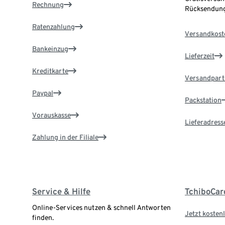
Rechnung
Rücksendung
Ratenzahlung
Versandkost
Bankeinzug
Lieferzeit
Kreditkarte
Versandpart
Paypal
Packstation
Vorauskasse
Lieferadress
Zahlung in der Filiale
Service & Hilfe
TchiboCar
Online-Services nutzen & schnell Antworten
Jetzt kostenl
finden.