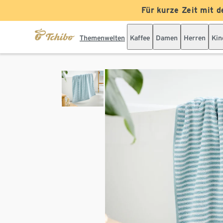
Für kurze Zeit mit d
Themenwelten
Kaffee
Damen
Herren
Kin