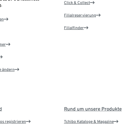
Click & Collect
.
Filialreservierung
en
Filialfinder
ner
e ändern
d
Rund um unsere Produkte
os registrieren
Tchibo Kataloge & Magazine