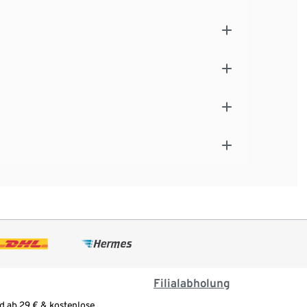
Filialabholung
d ab 29 € & kostenlose